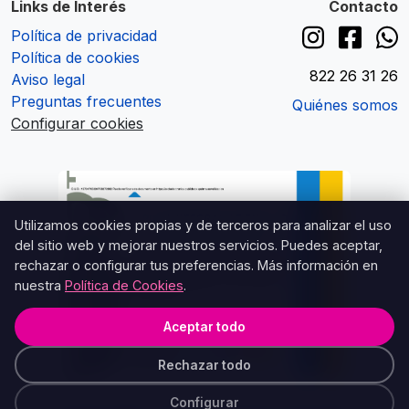
Links de Interés
Contacto
Política de privacidad
Política de cookies
822 26 31 26
Aviso legal
Preguntas frecuentes
Quiénes somos
Configurar cookies
Utilizamos cookies propias y de terceros para analizar el uso
del sitio web y mejorar nuestros servicios. Puedes aceptar,
rechazar o configurar tus preferencias. Más información en
nuestra
Política de Cookies
.
Aceptar todo
Rechazar todo
Configurar