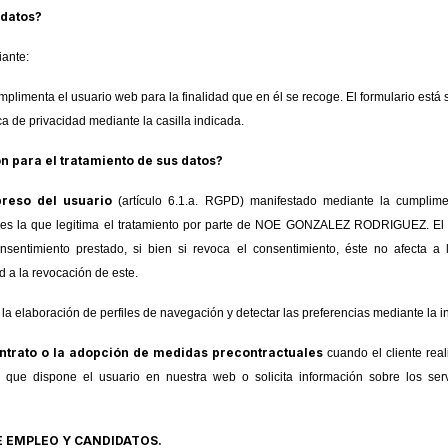
datos?
ante:
mplimenta el usuario web para la finalidad que en él se recoge. El formulario está
ca de privacidad mediante la casilla indicada.
ón para el tratamiento de sus datos?
preso del usuario
(artículo 6.1.a. RGPD) manifestado mediante la cumplime
n es la que legitima el tratamiento por parte de NOE GONZALEZ RODRIGUEZ. El
sentimiento prestado, si bien si revoca el consentimiento, éste no afecta a 
d a la revocación de este.
la elaboración de perfiles de navegación y detectar las preferencias mediante la i
ntrato o la adopción de medidas precontractuales
cuando el cliente real
os que dispone el usuario en nuestra web o solicita información sobre los se
E EMPLEO Y CANDIDATOS.