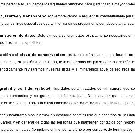
atos personales, aplicamos los siguientes principios para garantizar la mayor protec
ud, lealtad y transparencia:
Siempre vamos a requerir tu consentimiento para e
 o varios fines específicos que te informaremos previamente con absoluta transpar
imización de datos:
Solo vamos a solicitar datos estrictamente necesarios en r
mos. Los mínimos posibles.
itación del plazo de conservación:
los datos serán mantenidos durante no
ratamiento, en función a la finalidad, te informaremos del plazo de conservación 
eriódicamente revisaremos nuestras listas y eliminaremos aquellos registros in
egridad y confidencialidad:
Tus datos serán tratados de tal manera que se
atos personales y se garantice confidencialidad. Debes saber que tomamos
ar el acceso no autorizado o uso indebido de los datos de nuestros usuarios por pa
cidad encontrarás más información detallada sobre el uso que hacemos de los da
usuarios, y en general de todas las personas que mantienen contactos con nosotr
para comunicarse (formulario online, por teléfono o por correo-e, de forma presenc