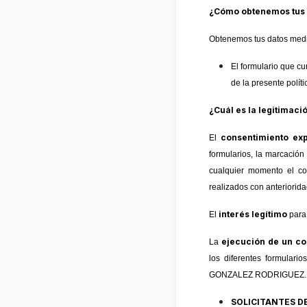
¿Cómo obtenemos tus 
Obtenemos tus datos medi
El formulario que cu
de la presente políti
¿Cuál es la legitimaci
consentimiento ex
El
formularios, la marcació
cualquier momento el con
realizados con anteriorida
interés legítimo
El
para 
ejecución de un co
La
los diferentes formulari
GONZALEZ RODRIGUEZ.
SOLICITANTES D