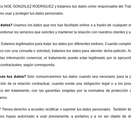
s NOE GONZALEZ RODRIGUEZ y tratamos tus datos como responsable del Tratam
 usar y proteger tus datos personales.
 datos?
Usamos los datos que nos has facilitado online o a través de cualquier o
estionar los servicios que solicites y mantener la relación con nuestros clientes y u
?
Estamos legitimados para tratar tus datos por diferentes motivos. Cuando cumpli
ico con una consulta o solicitud, tratamos tus datos para atender dicha petición. 
citas información comercial, el tratamiento puede estar legitimado por la ejecuci
contractuales, según corresponda.
os tus datos?
Solo comunicaremos tus datos cuando sea necesario para la pr
ución de la relación contractual, cuando exista una obligación legal o a los p
s del tratamiento, con las garantías exigidas por la normativa de protección
eros.
?
Tienes derecho a acceder, rectificar o suprimir tus datos personales. También t
s hayas autorizado a usar previamente, a portarlos y a no ser objeto de dec