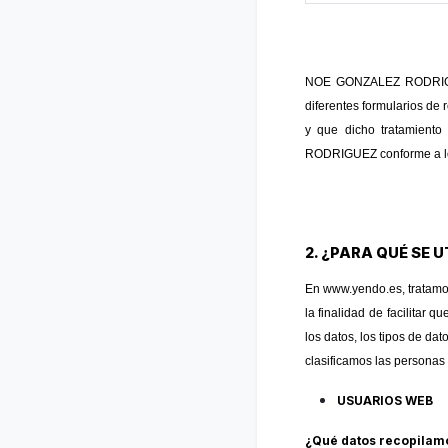
NOE GONZALEZ RODRIGUEZ 
diferentes formularios d
y que dicho tratamiento
RODRIGUEZ conforme a lo
2. ¿PARA QUÉ SE 
En
www.yendo.es
, tratam
la finalidad de facilitar 
los datos, los tipos de da
clasificamos las persona
USUARIOS WEB
¿Qué datos recopilamo